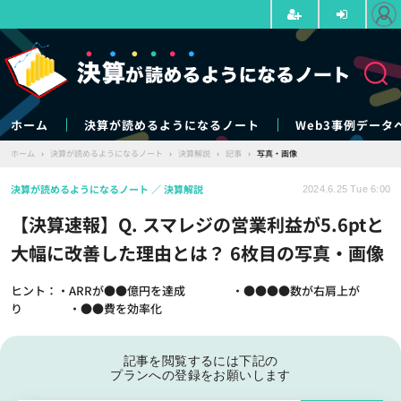
ホーム
決算が読めるようになるノート
Web3事例データ
ホーム
›
決算が読めるようになるノート
›
決算解説
›
記事
›
写真・画像
決算が読めるようになるノート
決算解説
2024.6.25 Tue 6:00
【決算速報】Q. スマレジの営業利益が5.6ptと
大幅に改善した理由とは？ 6枚目の写真・画像
ヒント：・ARRが●●億円を達成 ・●●●●数が右肩上が
り ・●●費を効率化
記事を閲覧するには下記の
プランへの登録をお願いします