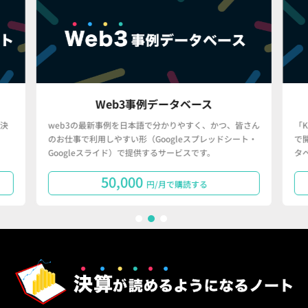
Web3事例データベース
決
web3の最新事例を日本語で分かりやすく、かつ、皆さん
「
のお仕事で利用しやすい形（Googleスプレッドシート・
で
Googleスライド）で提供するサービスです。
タ
50,000
円/月で購読する
1
2
3