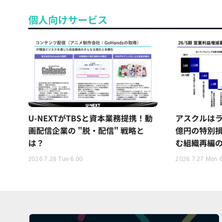
個人向けサービス
U-NEXTがTBSと資本業務提携！動
アスクルはラ
画配信企業の "脱・配信" 戦略と
億円の特別
は？
む組織再編
2026.7.28 Tue 6:00
2026.7.27 Mon 