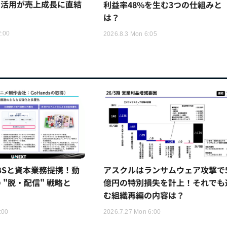
I活用が売上成長に直結
利益率48%を生む3つの仕組みと
は？
2:00
2026.8.3 Mon 6:05
TBSと資本業務提携！動
アスクルはランサムウェア攻撃で5
 "脱・配信" 戦略と
億円の特別損失を計上！それでも
む組織再編の内容は？
:00
2026.7.27 Mon 6:00