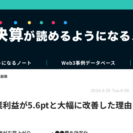
うになるノート
Web3事例データベース
・画像
2024.6.25 Tue 6:00
業利益が5.6ptと大幅に改善した理由
●数が右肩上がり ・●●費を効率化