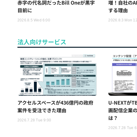
赤字の代名詞だったBill Oneが黒字
増！自社のA
目前に
する理由
2026.8.5 Wed 6:00
2026.8.3 Mon 1
法人向けサービス
アクセルスペースが436億円の政府
U-NEXTが
案件を受注できた理由
画配信企業の
は？
2026.7.28 Tue 9:00
2026.7.28 Tue 6