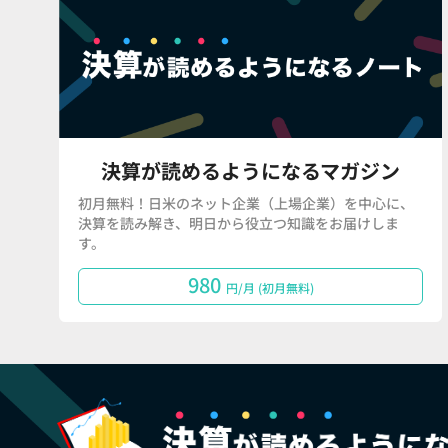
決算が読めるようになるマガジン
初月無料！日米のネット企業（上場企業）を中心に、
決算を読み解き、明日から役立つ知識をお届けしま
す。
980
円/月 (初月無料)