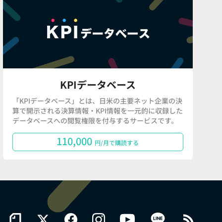
KPIデータベース
「KPIデータベース」とは、日米の主要ネット企業の決
算で開示される決算情報・KPI情報を一元的に収録した
データベースへの閲覧権限を付与するサービスです。
110,000
円/月で購読する