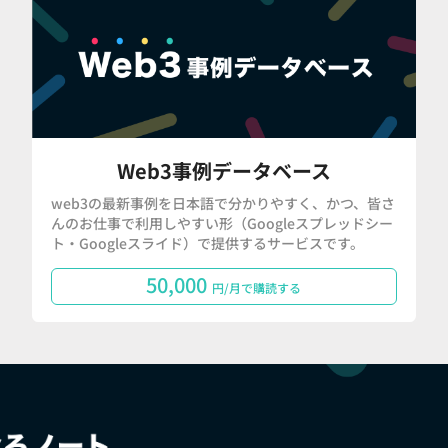
Web3事例データベース
web3の最新事例を日本語で分かりやすく、かつ、皆さ
んのお仕事で利用しやすい形（Googleスプレッドシー
ト・Googleスライド）で提供するサービスです。
50,000
円/月で購読する