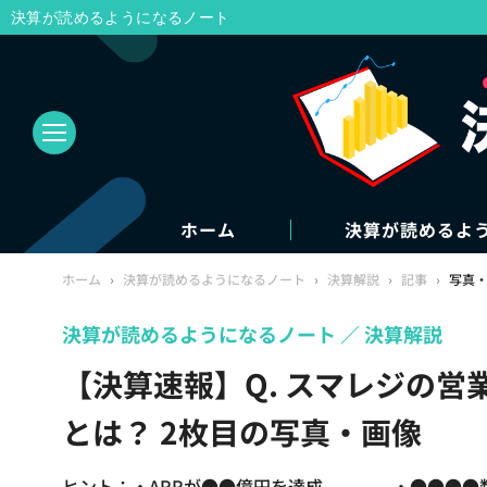
決算が読めるようになるノート
ホーム
決算が読めるよ
ホーム
›
決算が読めるようになるノート
›
決算解説
›
記事
›
写真
決算が読めるようになるノート
決算解説
【決算速報】Q. スマレジの営
とは？ 2枚目の写真・画像
ヒント：・ARRが●●億円を達成 ・●●●