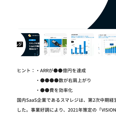
ヒント：・ARRが●●億円を達成
・●●●●数が右肩上がり
・●●費を効率化
国内SaaS企業であるスマレジは、第2次中期経営
した。事業好調により、2021年策定の「VISI