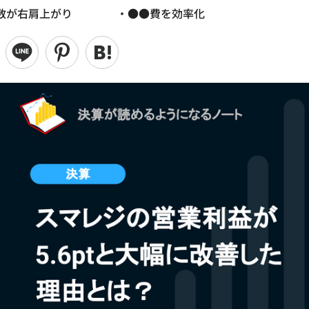
●数が右肩上がり ・●●費を効率化