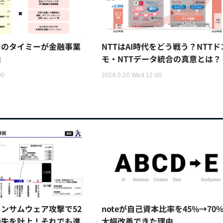
トのタイミーが金融事業
NTTはAI時代をどう戦う？NTTド
由
モ・NTTデータ統合の真意とは？
00
2026.5.20 Wed 12:00
ンサムウェア攻撃で52
noteが自己資本比率を45%→70
損失を計上！それでも進
大幅改善できた理由