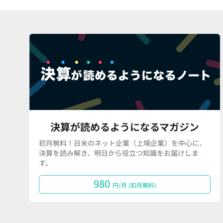
決算が読めるようになるマガジン
初月無料！日米のネット企業（上場企業）を中心に、
決算を読み解き、明日から役立つ知識をお届けしま
す。
980
円/月 (初月無料)