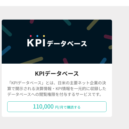
KPIデータベース
「KPIデータベース」とは、日米の主要ネット企業の決
算で開示される決算情報・KPI情報を一元的に収録した
データベースへの閲覧権限を付与するサービスです。
110,000
円/月で購読する