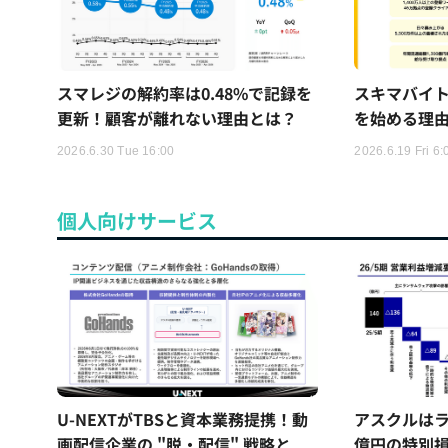
スマレジの解約率は0.48%で記録を
スキマバイ
更新！顧客が離れない理由とは？
を始める理
2026.6.30 Tue 16:00
2026.6.19 Fri 6:
個人向けサービス
U-NEXTがTBSと資本業務提携！動
アスクルはラ
画配信企業の "脱・配信" 戦略と
億円の特別