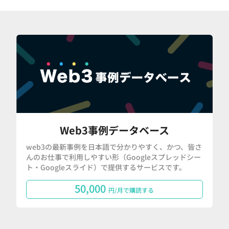
Web3事例データベース
web3の最新事例を日本語で分かりやすく、かつ、皆さ
んのお仕事で利用しやすい形（Googleスプレッドシー
ト・Googleスライド）で提供するサービスです。
50,000
円/月で購読する