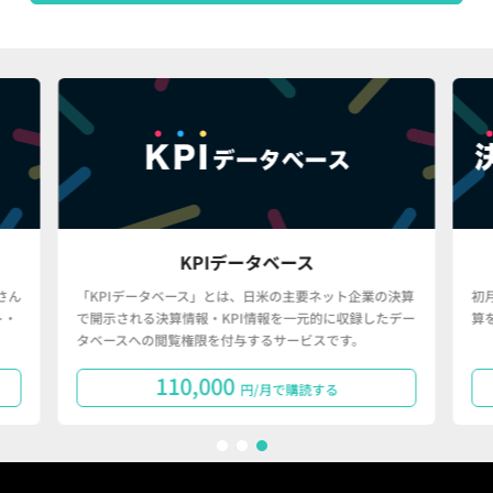
KPIデータベース
さん
「KPIデータベース」とは、日米の主要ネット企業の決算
初
ト・
で開示される決算情報・KPI情報を一元的に収録したデー
算
タベースへの閲覧権限を付与するサービスです。
110,000
円/月で購読する
1
2
3