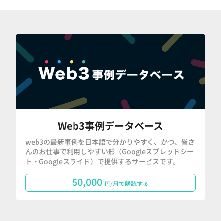
Web3事例データベース
web3の最新事例を日本語で分かりやすく、かつ、皆さ
んのお仕事で利用しやすい形（Googleスプレッドシー
ト・Googleスライド）で提供するサービスです。
50,000
円/月で購読する