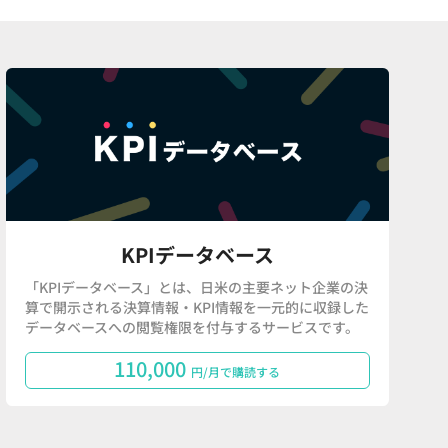
KPIデータベース
「KPIデータベース」とは、日米の主要ネット企業の決
算で開示される決算情報・KPI情報を一元的に収録した
データベースへの閲覧権限を付与するサービスです。
110,000
円/月で購読する