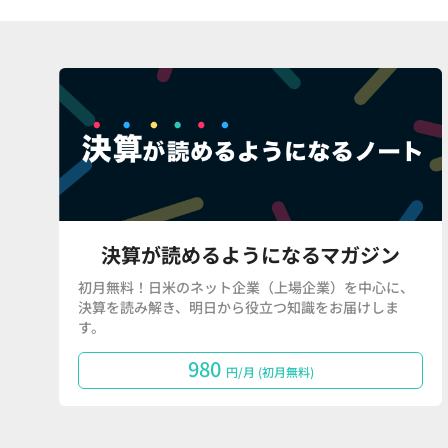
決算が読めるようになるマガジン
初月無料！日米のネット企業（上場企業）を中心に、
決算を読み解き、明日から役立つ知識をお届けしま
す。
980
円/月 (初月無料)