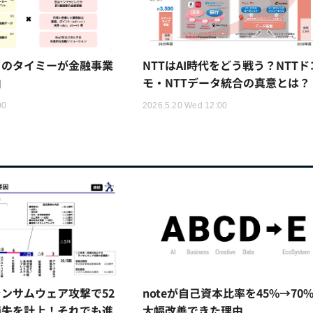
トのタイミーが金融事業
NTTはAI時代をどう戦う？NTTド
由
モ・NTTデータ統合の真意とは？
00
2026.5.20 Wed 12:00
ンサムウェア攻撃で52
noteが自己資本比率を45%→70
損失を計上！それでも進
大幅改善できた理由