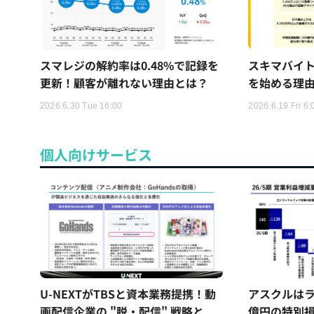
スマレジの解約率は0.48%で記録を
スキマバイ
更新！顧客が離れない理由とは？
を始める理
2026.6.30 Tue 16:00
2026.6.19 Fri 6:
個人向けサービス
U-NEXTがTBSと資本業務提携！動
アスクルはラ
画配信企業の "脱・配信" 戦略と
億円の特別