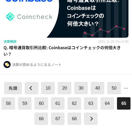
決算解説
2021.11.25 Thu 0:00
Q. 暗号通貨取引所比較: Coinbaseはコインチェックの何倍大き
い？
決算が読めるようになるノート
先頭
…
10
20
30
40
50
58
59
60
61
62
63
64
65
66
67
68