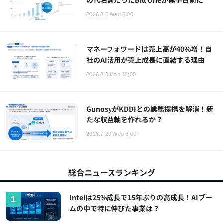
の代名詞だったBill Oneが黒字目前に
2026.8.5 Wed 6:00
マネーフォワードは売上高が40%増！自
社のAI活用が売上成長に直結する理由
2026.8.3 Mon 12:00
GunosyがKDDIとの業務提携を解消！新
たな収益軸を作れるか？
2026.7.29 Wed 6:00
総合ニュースランキング
Intelは25%成長で15年ぶりの高成長！AIブー
ムの中で特に伸びた事業は？