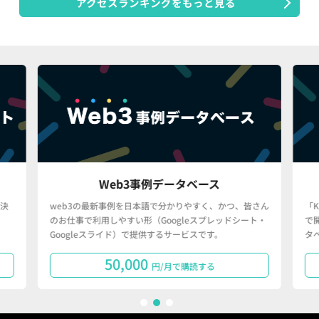
アクセスランキングをもっと見る
Web3事例データベース
決
web3の最新事例を日本語で分かりやすく、かつ、皆さん
「
のお仕事で利用しやすい形（Googleスプレッドシート・
で
Googleスライド）で提供するサービスです。
タ
50,000
円/月で購読する
1
2
3