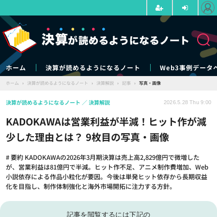
ホーム
決算が読めるようになるノート
Web3事例データ
ホーム
›
決算が読めるようになるノート
›
決算解説
›
記事
›
写真・画像
決算が読めるようになるノート
決算解説
2026.5.28 Thu 9:00
KADOKAWAは営業利益が半減！ヒット作が減
少した理由とは？ 9枚目の写真・画像
# 要約 KADOKAWAの2026年3月期決算は売上高2,829億円で微増した
が、営業利益は81億円で半減。ヒット作不足、アニメ制作費増加、Web
小説依存による作品小粒化が要因。今後は単発ヒット依存から長期収益
化を目指し、制作体制強化と海外市場開拓に注力する方針。
記事を閲覧するには下記の