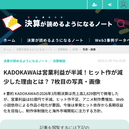
ホーム
決算が読めるようになるノート
Web3事例データ
ホーム
›
決算が読めるようになるノート
›
決算解説
›
記事
›
写真・画像
決算が読めるようになるノート
決算解説
2026.5.28 Thu 9:00
KADOKAWAは営業利益が半減！ヒット作が減
少した理由とは？ 7枚目の写真・画像
# 要約 KADOKAWAの2026年3月期決算は売上高2,829億円で微増した
が、営業利益は81億円で半減。ヒット作不足、アニメ制作費増加、Web
小説依存による作品小粒化が要因。今後は単発ヒット依存から長期収益
化を目指し、制作体制強化と海外市場開拓に注力する方針。
記事を閲覧するには下記の