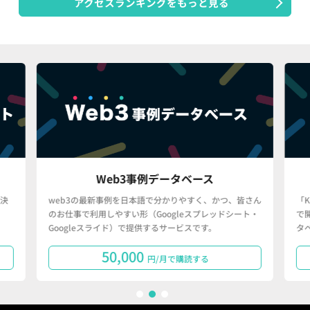
アクセスランキングをもっと見る
Web3事例データベース
決
web3の最新事例を日本語で分かりやすく、かつ、皆さん
「
のお仕事で利用しやすい形（Googleスプレッドシート・
で
Googleスライド）で提供するサービスです。
タ
50,000
円/月で購読する
1
2
3