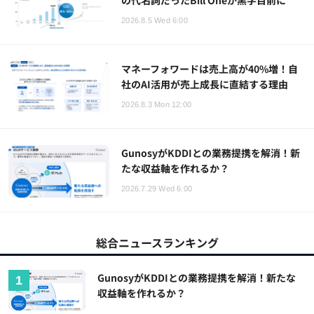
の代名詞だったBill Oneが黒字目前に
2026.8.5 Wed 6:00
マネーフォワードは売上高が40%増！自
社のAI活用が売上成長に直結する理由
2026.8.3 Mon 12:00
GunosyがKDDIとの業務提携を解消！新
たな収益軸を作れるか？
2026.7.29 Wed 6:00
総合ニュースランキング
GunosyがKDDIとの業務提携を解消！新たな
収益軸を作れるか？