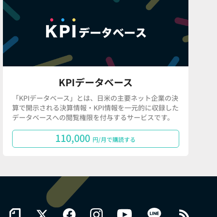
KPIデータベース
「KPIデータベース」とは、日米の主要ネット企業の決
算で開示される決算情報・KPI情報を一元的に収録した
データベースへの閲覧権限を付与するサービスです。
110,000
円/月で購読する