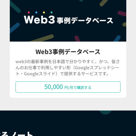
Web3事例データベース
web3の最新事例を日本語で分かりやすく、かつ、皆さ
んのお仕事で利用しやすい形（Googleスプレッドシー
ト・Googleスライド）で提供するサービスです。
50,000
円/月で購読する