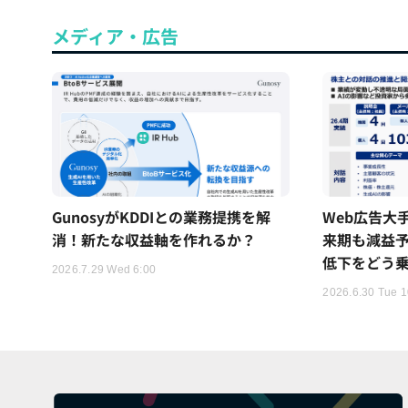
メディア・広告
GunosyがKDDIとの業務提携を解
Web広告大手「
消！新たな収益軸を作れるか？
来期も減益
低下をどう
2026.7.29 Wed 6:00
2026.6.30 Tue 1