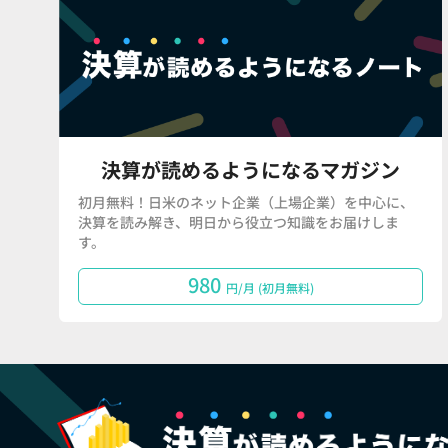
決算が読めるようになるマガジン
初月無料！日米のネット企業（上場企業）を中心に、
決算を読み解き、明日から役立つ知識をお届けしま
す。
980
円/月 (初月無料)