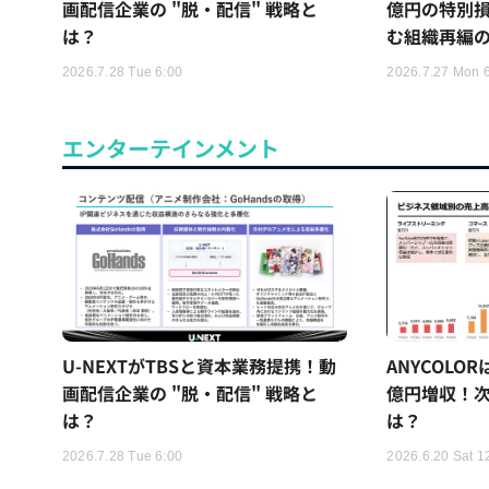
画配信企業の "脱・配信" 戦略と
億円の特別
は？
む組織再編
2026.7.28 Tue 6:00
2026.7.27 Mon 
エンターテインメント
U-NEXTがTBSと資本業務提携！動
ANYCOLO
画配信企業の "脱・配信" 戦略と
億円増収！次
は？
は？
2026.7.28 Tue 6:00
2026.6.20 Sat 1