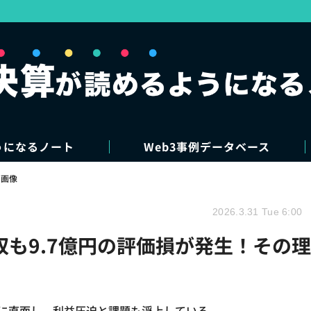
うになるノート
Web3事例データベース
・画像
2026.3.31 Tue 6:00
%増収も9.7億円の評価損が発生！その理
増に直面し、利益圧迫と課題も浮上している。