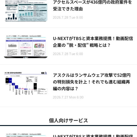
アクセルスペースが436億円の政府案件を
受注できた理由
2026.7.28 Tue 9:00
U-NEXTがTBSと資本業務提携！動画配信
企業の "脱・配信" 戦略とは？
2026.7.28 Tue 6:00
アスクルはランサムウェア攻撃で52億円
の特別損失を計上！それでも進む組織再
編の内容は？
2026.7.27 Mon 6:00
個人向けサービス
U-NEXTがTBSと資本業務提携！動画配信