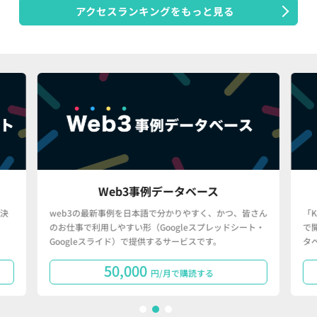
アクセスランキングをもっと見る
Web3事例データベース
決
web3の最新事例を日本語で分かりやすく、かつ、皆さん
「
のお仕事で利用しやすい形（Googleスプレッドシート・
で
Googleスライド）で提供するサービスです。
タ
50,000
円/月で購読する
1
2
3