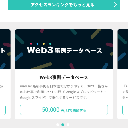
アクセスランキングをもっと見る
Web3事例データベース
決
web3の最新事例を日本語で分かりやすく、かつ、皆さん
「
のお仕事で利用しやすい形（Googleスプレッドシート・
で
Googleスライド）で提供するサービスです。
タ
50,000
円/月で購読する
1
2
3