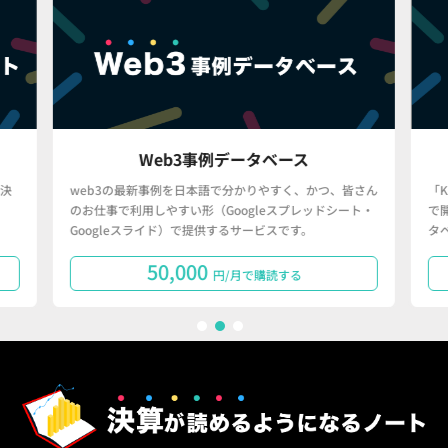
Web3事例データベース
決
web3の最新事例を日本語で分かりやすく、かつ、皆さん
「
のお仕事で利用しやすい形（Googleスプレッドシート・
で
Googleスライド）で提供するサービスです。
タ
50,000
円/月で購読する
1
2
3