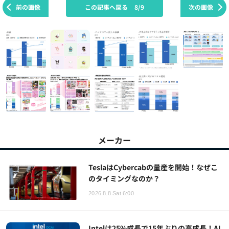
前の画像
この記事へ戻る
8/9
次の画像
メーカー
TeslaはCybercabの量産を開始！なぜこ
のタイミングなのか？
2026.8.8 Sat 6:00
Intelは25%成長で15年ぶりの高成長！AI