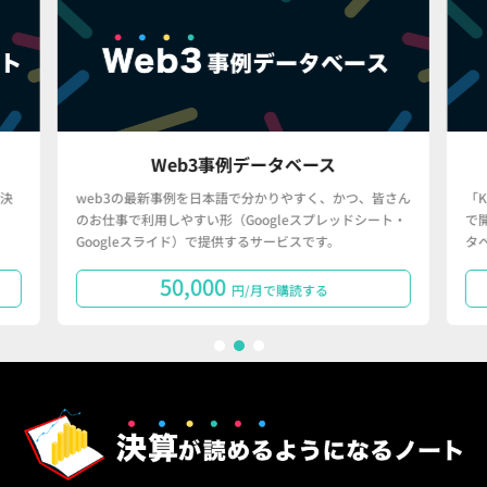
Web3事例データベース
決
web3の最新事例を日本語で分かりやすく、かつ、皆さん
「
のお仕事で利用しやすい形（Googleスプレッドシート・
で
Googleスライド）で提供するサービスです。
タ
50,000
円/月で購読する
1
2
3