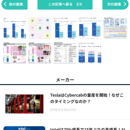
前の画像
この記事へ戻る
5/9
次の画像
メーカー
TeslaはCybercabの量産を開始！なぜこ
のタイミングなのか？
2026.8.8 Sat 6:00
Intelは25%成長で15年ぶりの高成長！AI