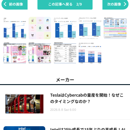
前の画像
この記事へ戻る
2/9
次の画像
メーカー
TeslaはCybercabの量産を開始！なぜこ
のタイミングなのか？
2026.8.8 Sat 6:00
Intelは25%成長で15年ぶりの高成長！AI