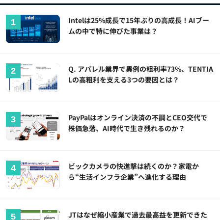
Intelは25%成長で15年ぶりの高成長！AIブー
ムの中で特に伸びた事業は？
Q. アパレル業界で異例の粗利率73%、TENTIA
Lの高粗利を支える3つの要因とは？
PayPalはオンライン決済の不調とCEO交代で
株価急落、AI時代で生き残れるのか？
ビックカメラの快進撃は続くのか？家電か
ら“生活インフラ企業”へ進化する理由
JTはなぜ縮小産業で過去最高益を更新できた