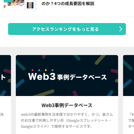
のか？4つの成長要因を解説
アクセスランキングをもっと見る
Web3事例データベース
決
web3の最新事例を日本語で分かりやすく、かつ、皆さん
「
のお仕事で利用しやすい形（Googleスプレッドシート・
で
Googleスライド）で提供するサービスです。
タ