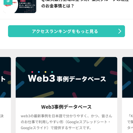
のお金事情とは？
アクセスランキングをもっと見る
Web3事例データベース
決
web3の最新事例を日本語で分かりやすく、かつ、皆さん
「
のお仕事で利用しやすい形（Googleスプレッドシート・
で
Googleスライド）で提供するサービスです。
タ