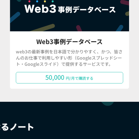
Web3事例データベース
web3の最新事例を日本語で分かりやすく、かつ、皆さ
んのお仕事で利用しやすい形（Googleスプレッドシー
ト・Googleスライド）で提供するサービスです。
50,000
円/月で購読する