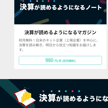
決算が読めるようになるマガジン
初月無料！日米のネット企業（上場企業）を中心に、
決算を読み解き、明日から役立つ知識をお届けしま
す。
980
円/月 (初月無料)