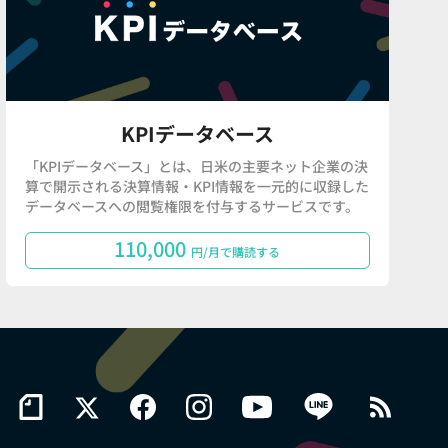
KPIデータベース
「KPIデータベース」とは、日米の主要ネット企業の決
算で開示される決算情報・KPI情報を一元的に収録した
データベースへの閲覧権限を付与するサービスです。
110,000
円/月で購読する