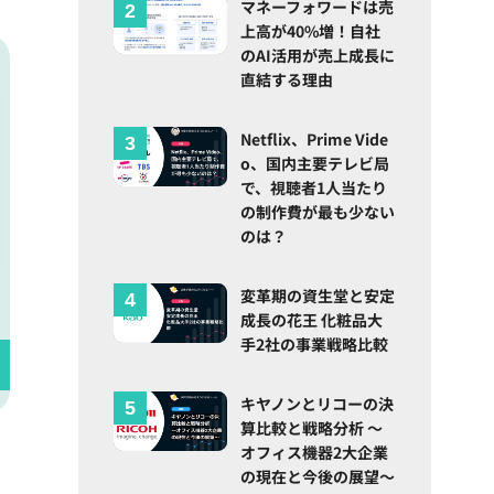
マネーフォワードは売
上高が40%増！自社
のAI活用が売上成長に
直結する理由
Netflix、Prime Vide
o、国内主要テレビ局
で、視聴者1人当たり
の制作費が最も少ない
のは？
変革期の資生堂と安定
成長の花王 化粧品大
手2社の事業戦略比較
キヤノンとリコーの決
算比較と戦略分析 ～
オフィス機器2大企業
の現在と今後の展望～