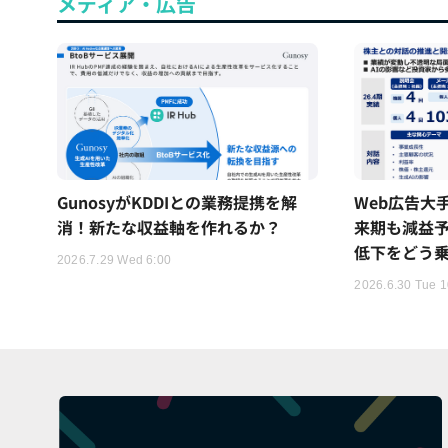
メディア・広告
GunosyがKDDIとの業務提携を解
Web広告大手「
消！新たな収益軸を作れるか？
来期も減益
低下をどう
2026.7.29 Wed 6:00
2026.6.30 Tue 1