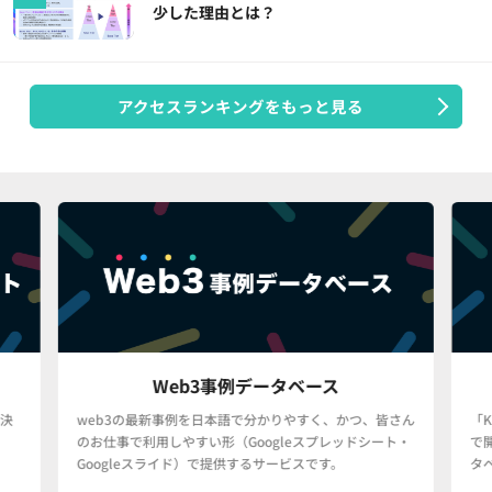
少した理由とは？
アクセスランキングをもっと見る
Web3事例データベース
決
web3の最新事例を日本語で分かりやすく、かつ、皆さん
「
のお仕事で利用しやすい形（Googleスプレッドシート・
で
Googleスライド）で提供するサービスです。
タ