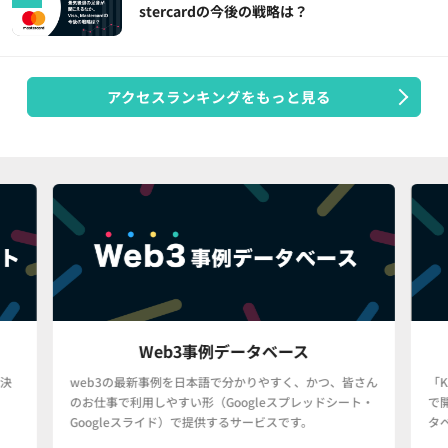
stercardの今後の戦略は？
アクセスランキングをもっと見る
Web3事例データベース
決
web3の最新事例を日本語で分かりやすく、かつ、皆さん
「
のお仕事で利用しやすい形（Googleスプレッドシート・
で
Googleスライド）で提供するサービスです。
タ