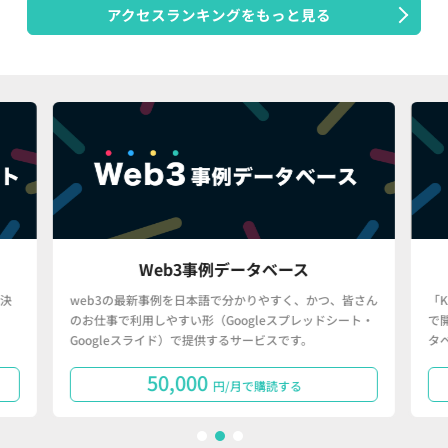
アクセスランキングをもっと見る
Web3事例データベース
決
web3の最新事例を日本語で分かりやすく、かつ、皆さん
「
のお仕事で利用しやすい形（Googleスプレッドシート・
で
Googleスライド）で提供するサービスです。
タ
50,000
円/月で購読する
1
2
3