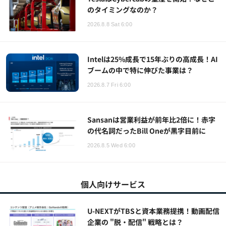
のタイミングなのか？
2026.8.8 Sat 6:00
Intelは25%成長で15年ぶりの高成長！AI
ブームの中で特に伸びた事業は？
2026.8.7 Fri 6:00
Sansanは営業利益が前年比2倍に！赤字
の代名詞だったBill Oneが黒字目前に
2026.8.5 Wed 6:00
個人向けサービス
U-NEXTがTBSと資本業務提携！動画配信
企業の "脱・配信" 戦略とは？