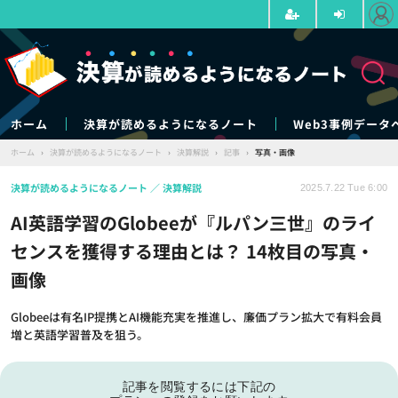
ホーム
決算が読めるようになるノート
Web3事例データ
ホーム
›
決算が読めるようになるノート
›
決算解説
›
記事
›
写真・画像
決算が読めるようになるノート
決算解説
2025.7.22 Tue 6:00
AI英語学習のGlobeeが『ルパン三世』のライ
センスを獲得する理由とは？ 14枚目の写真・
画像
Globeeは有名IP提携とAI機能充実を推進し、廉価プラン拡大で有料会員
増と英語学習普及を狙う。
記事を閲覧するには下記の