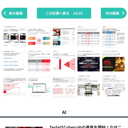
前の画像
この記事へ戻る
14/15
次の画像
AI
TeslaはCybercabの量産を開始！なぜこ