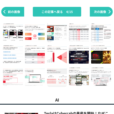
前の画像
この記事へ戻る
4/15
次の画像
AI
TeslaはCybercabの量産を開始！なぜこ