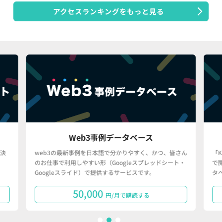
アクセスランキングをもっと見る
Web3事例データベース
決
web3の最新事例を日本語で分かりやすく、かつ、皆さん
「
のお仕事で利用しやすい形（Googleスプレッドシート・
で
Googleスライド）で提供するサービスです。
タ
50,000
円/月で購読する