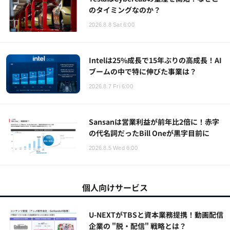
のタイミングなのか？
2026.8.8 Sat 6:00
Intelは25%成長で15年ぶりの高成長！AI
ブームの中で特に伸びた事業は？
2026.8.7 Fri 6:00
Sansanは営業利益が前年比2倍に！赤字
の代名詞だったBill Oneが黒字目前に
2026.8.5 Wed 6:00
個人向けサービス
U-NEXTがTBSと資本業務提携！動画配信
企業の "脱・配信" 戦略とは？