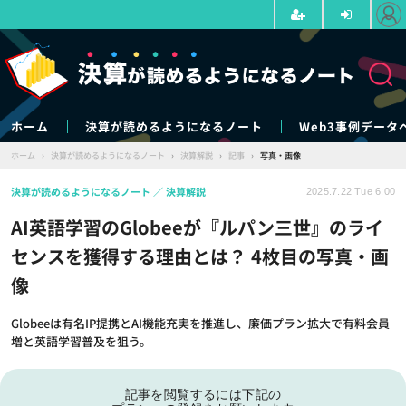
ホーム
決算が読めるようになるノート
Web3事例データ
ホーム
›
決算が読めるようになるノート
›
決算解説
›
記事
›
写真・画像
決算が読めるようになるノート
決算解説
2025.7.22 Tue 6:00
AI英語学習のGlobeeが『ルパン三世』のライ
センスを獲得する理由とは？ 4枚目の写真・画
像
Globeeは有名IP提携とAI機能充実を推進し、廉価プラン拡大で有料会員
増と英語学習普及を狙う。
記事を閲覧するには下記の