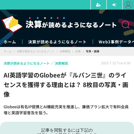
ホーム
決算が読めるようになるノート
Web3事例データ
ホーム
›
決算が読めるようになるノート
›
決算解説
›
記事
›
写真・画像
決算が読めるようになるノート
決算解説
2025.7.22 Tue 6:00
AI英語学習のGlobeeが『ルパン三世』のライ
センスを獲得する理由とは？ 8枚目の写真・画
像
Globeeは有名IP提携とAI機能充実を推進し、廉価プラン拡大で有料会員
増と英語学習普及を狙う。
記事を閲覧するには下記の