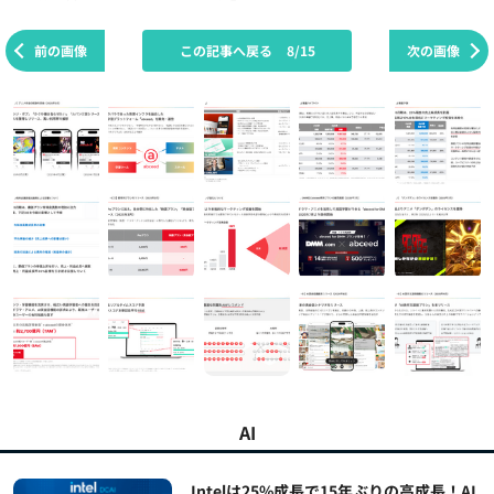
前の画像
この記事へ戻る
8/15
次の画像
AI
Intelは25%成長で15年ぶりの高成長！AI