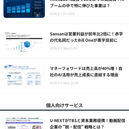
ブームの中で特に伸びた事業は？
2026.8.7 Fri 6:00
Sansanは営業利益が前年比2倍に！赤字
の代名詞だったBill Oneが黒字目前に
2026.8.5 Wed 6:00
マネーフォワードは売上高が40%増！自
社のAI活用が売上成長に直結する理由
2026.8.3 Mon 12:00
個人向けサービス
U-NEXTがTBSと資本業務提携！動画配信
企業の "脱・配信" 戦略とは？