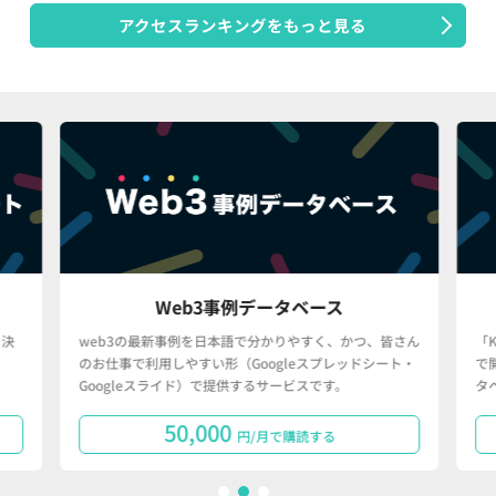
アクセスランキングをもっと見る
Web3事例データベース
決
web3の最新事例を日本語で分かりやすく、かつ、皆さん
「
のお仕事で利用しやすい形（Googleスプレッドシート・
で
Googleスライド）で提供するサービスです。
タ
50,000
円/月で購読する