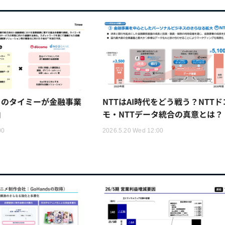
トのタイミーが金融事業
NTTはAI時代をどう戦う？NTTド
由
モ・NTTデータ統合の真意とは？
00
2026.5.20 Wed 12:00