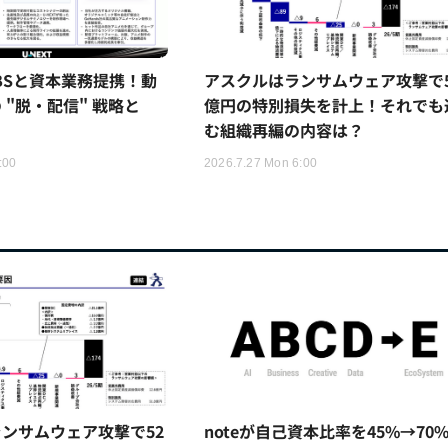
TBSと資本業務提携！動
アスクルはランサムウェア攻撃で5
 "脱・配信" 戦略と
億円の特別損失を計上！それでも
む組織再編の内容は？
:00
2026.7.27 Mon 6:00
ンサムウェア攻撃で52
noteが自己資本比率を45%→70