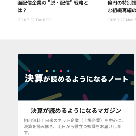
画配信企業の "脱・配信" 戦略と
億円の特別
は？
む組織再編
2026.7.28 Tue 6:00
2026.7.27 Mon 
決算が読めるようになるマガジン
初月無料！日米のネット企業（上場企業）を中心に、
決算を読み解き、明日から役立つ知識をお届けしま
す。