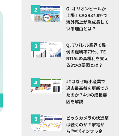
Q. オリオンビールが
上場！CAGR37.9%で
海外売上が急成長して
いる理由とは？
Q. アパレル業界で異
例の粗利率73%、TE
NTIALの高粗利を支え
る3つの要因とは？
JTはなぜ縮小産業で
過去最高益を更新でき
たのか？4つの成長要
因を解説
ビックカメラの快進撃
は続くのか？家電か
ら“生活インフラ企