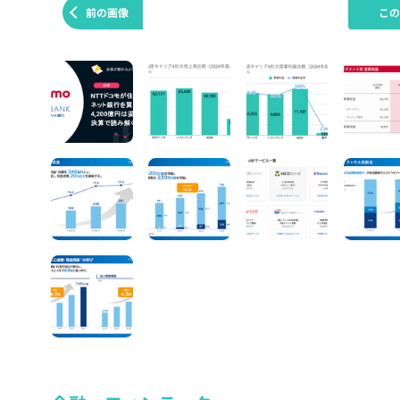
前の画像
こ