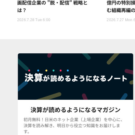
画配信企業の "脱・配信" 戦略と
億円の特別
は？
む組織再編
2026.7.28 Tue 6:00
2026.7.27 Mon 
決算が読めるようになるマガジン
初月無料！日米のネット企業（上場企業）を中心に、
決算を読み解き、明日から役立つ知識をお届けしま
す。