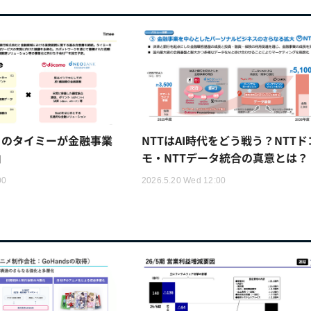
トのタイミーが金融事業
NTTはAI時代をどう戦う？NTTド
由
モ・NTTデータ統合の真意とは？
00
2026.5.20 Wed 12:00