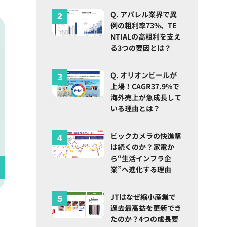
Q. アパレル業界で異
例の粗利率73%、TE
NTIALの高粗利を支え
る3つの要因とは？
Q. オリオンビールが
上場！CAGR37.9%で
海外売上が急成長して
いる理由とは？
ビックカメラの快進撃
は続くのか？家電か
ら“生活インフラ企
業”へ進化する理由
JTはなぜ縮小産業で
過去最高益を更新でき
たのか？4つの成長要