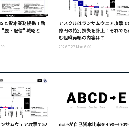
TBSと資本業務提携！動
アスクルはランサムウェア攻撃で5
 "脱・配信" 戦略と
億円の特別損失を計上！それでも
む組織再編の内容は？
:00
2026.7.27 Mon 6:00
ンサムウェア攻撃で52
noteが自己資本比率を45%→70