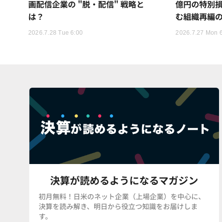
画配信企業の "脱・配信" 戦略と
億円の特別
は？
む組織再編
2026.7.28 Tue 6:00
2026.7.27 Mon 
決算が読めるようになるマガジン
初月無料！日米のネット企業（上場企業）を中心に、
決算を読み解き、明日から役立つ知識をお届けしま
す。