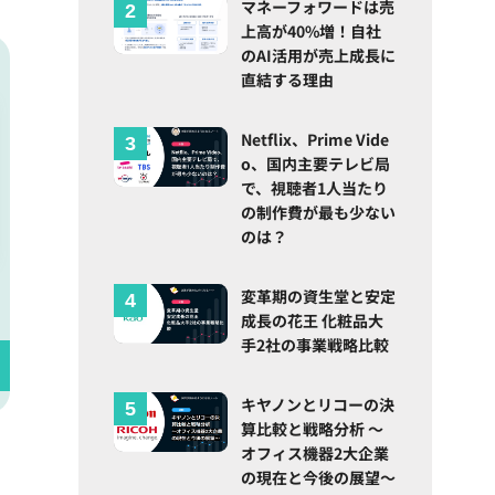
マネーフォワードは売
上高が40%増！自社
のAI活用が売上成長に
直結する理由
Netflix、Prime Vide
o、国内主要テレビ局
で、視聴者1人当たり
の制作費が最も少ない
のは？
変革期の資生堂と安定
成長の花王 化粧品大
手2社の事業戦略比較
キヤノンとリコーの決
算比較と戦略分析 ～
オフィス機器2大企業
の現在と今後の展望～