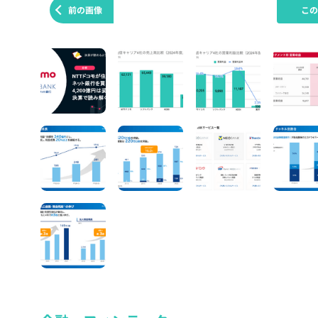
前の画像
こ