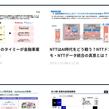
トのタイミーが金融事業
NTTはAI時代をどう戦う？NTTド
由
モ・NTTデータ統合の真意とは？
00
2026.5.20 Wed 12:00