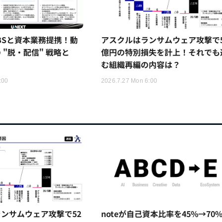
TBSと資本業務提携！動
アスクルはランサムウェア攻撃で5
 "脱・配信" 戦略と
億円の特別損失を計上！それでも
む組織再編の内容は？
:00
2026.7.27 Mon 6:00
ンサムウェア攻撃で52
noteが自己資本比率を45%→70