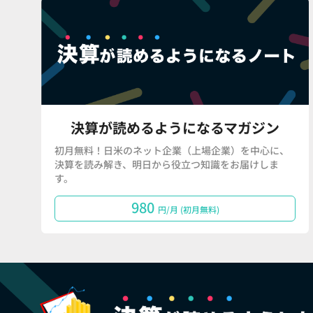
決算が読めるようになるマガジン
初月無料！日米のネット企業（上場企業）を中心に、
決算を読み解き、明日から役立つ知識をお届けしま
す。
980
円/月 (初月無料)