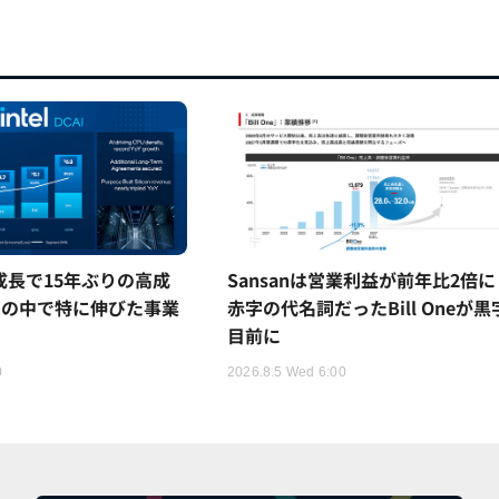
5%成長で15年ぶりの高成
Sansanは営業利益が前年比2倍に
ムの中で特に伸びた事業
赤字の代名詞だったBill Oneが黒
目前に
0
2026.8.5 Wed 6:00