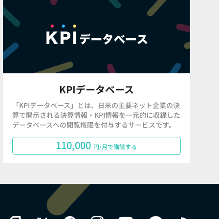
KPIデータベース
「KPIデータベース」とは、日米の主要ネット企業の決
算で開示される決算情報・KPI情報を一元的に収録した
データベースへの閲覧権限を付与するサービスです。
110,000
円/月で購読する