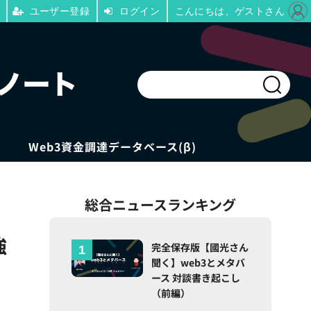
ユーザー登録
ログイン
こんにちは、ゲストさん
Web3資金調達データベース(β)
総合ニュースランキング
強
完全保存版【國光さん
聞く】web3とメタバ
ース 対談書き起こし
（前編）