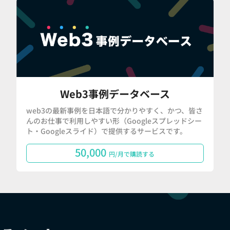
Web3事例データベース
web3の最新事例を日本語で分かりやすく、かつ、皆さ
んのお仕事で利用しやすい形（Googleスプレッドシー
ト・Googleスライド）で提供するサービスです。
50,000
円/月で購読する