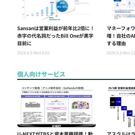
Sansanは営業利益が前年比2倍に！
マネーフォワ
赤字の代名詞だったBill Oneが黒字
増！自社のA
目前に
する理由
2026.8.5 Wed 6:00
2026.8.3 Mon 1
個人向けサービス
U-NEXTがTBSと資本業務提携！動
アスクルはラ