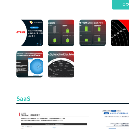
こ
SaaS