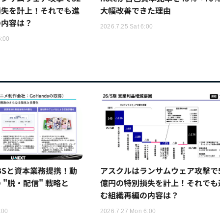
損失を計上！それでも進
大幅改善できた理由
の内容は？
2026.7.25 Sat 6:00
6:00
TBSと資本業務提携！動
アスクルはランサムウェア攻撃で5
 "脱・配信" 戦略と
億円の特別損失を計上！それでも
む組織再編の内容は？
:00
2026.7.27 Mon 6:00