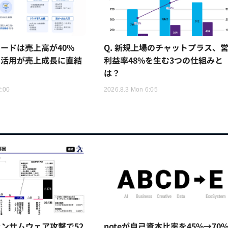
ードは売上高が40%
Q. 新規上場のチャットプラス、
I活用が売上成長に直結
利益率48%を生む3つの仕組みと
は？
2:00
2026.8.3 Mon 6:05
ンサムウェア攻撃で52
noteが自己資本比率を45%→70