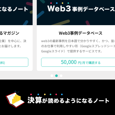
Web3事例データベース
、決
web3の最新事例を日本語で分かりやすく、かつ、皆さん
「
。
のお仕事で利用しやすい形（Googleスプレッドシート・
で
Googleスライド）で提供するサービスです。
タ
50,000
円/月で購読する
1
2
3