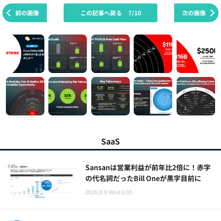
前の画像
この記事へ戻る
7/10
次の画像
SaaS
Sansanは営業利益が前年比2倍に！赤字
の代名詞だったBill Oneが黒字目前に
2026.8.5 Wed 6:00