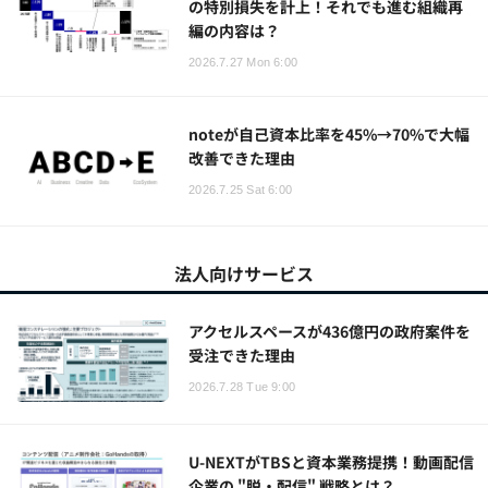
の特別損失を計上！それでも進む組織再
編の内容は？
2026.7.27 Mon 6:00
noteが自己資本比率を45%→70%で大幅
改善できた理由
2026.7.25 Sat 6:00
法人向けサービス
アクセルスペースが436億円の政府案件を
受注できた理由
2026.7.28 Tue 9:00
U-NEXTがTBSと資本業務提携！動画配信
企業の "脱・配信" 戦略とは？