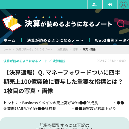
ホーム
決算が読めるようになるノート
Web3事例データ
ホーム
›
決算が読めるようになるノート
›
決算解説
›
記事
›
写真・画像
決算が読めるようになるノート
決算解説
2024.7.22 Mon 6:00
【決算速報】Q. マネーフォワードついに四半
期売上100億突破に寄与した重要な指標とは？
1枚目の写真・画像
ヒント：・Businessドメインの売上高がYoY+●●％成長 ・●●
企業向けARRがYoY+●●％成長 ・●●顧客数が右肩上がり
記事を閲覧するには下記の