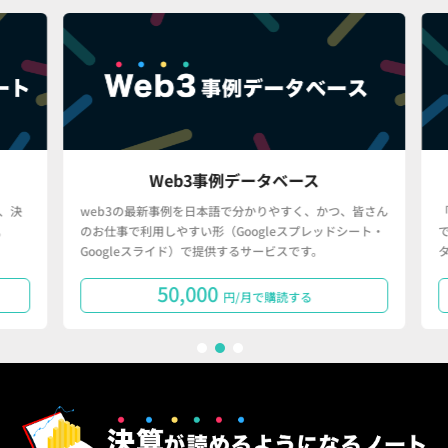
Web3事例データベース
決
web3の最新事例を日本語で分かりやすく、かつ、皆さん
「
のお仕事で利用しやすい形（Googleスプレッドシート・
で
Googleスライド）で提供するサービスです。
タ
50,000
円/月で購読する
1
2
3