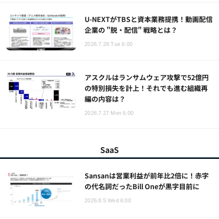
U-NEXTがTBSと資本業務提携！動画配信
企業の "脱・配信" 戦略とは？
2026.7.28 Tue 6:00
アスクルはランサムウェア攻撃で52億円
の特別損失を計上！それでも進む組織再
編の内容は？
2026.7.27 Mon 6:00
SaaS
Sansanは営業利益が前年比2倍に！赤字
の代名詞だったBill Oneが黒字目前に
2026.8.5 Wed 6:00