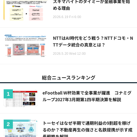
スキマバイトのタイミーが金融事業を始
める理由
2026.6.19 Fri 6:00
NTTはAI時代をどう戦う？NTTドコモ・N
TTデータ統合の真意とは？
2026.5.20 Wed 12:00
総合ニュースランキング
eFootball W杯効果で全事業が躍進 コナミグ
ループ2027年3月期第1四半期決算を解説
トーセイはなぜ半期で通期利益の9割超を稼げ
るのか？不動産再生の強さと名鉄提携が示す成
長戦略を解説