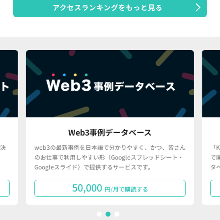
アクセスランキングをもっと見る
Web3事例データベース
決
web3の最新事例を日本語で分かりやすく、かつ、皆さん
「
のお仕事で利用しやすい形（Googleスプレッドシート・
で
Googleスライド）で提供するサービスです。
タ
50,000
円/月で購読する
1
2
3