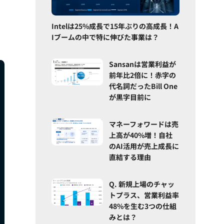
Intelは25%成長で15年ぶりの高成長！A
Iブームの中で特に伸びた事業は？
Sansanは営業利益が
前年比2倍に！赤字の
代名詞だったBill One
が黒字目前に
マネーフォワードは売
上高が40%増！自社
のAI活用が売上成長に
直結する理由
Q. 新規上場のチャッ
トプラス、営業利益率
48%を生む3つの仕組
みとは？