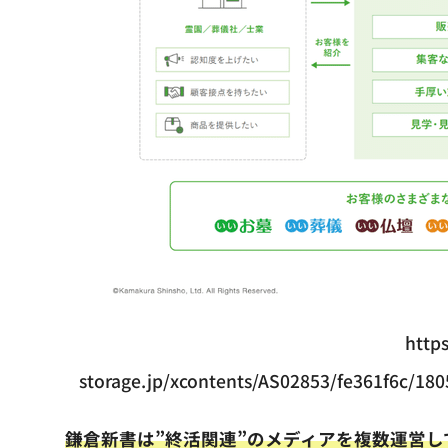
https
storage.jp/xcontents/AS02853/fe361f6c/1
鎌倉新書は”終活関連”のメディアを複数運営し