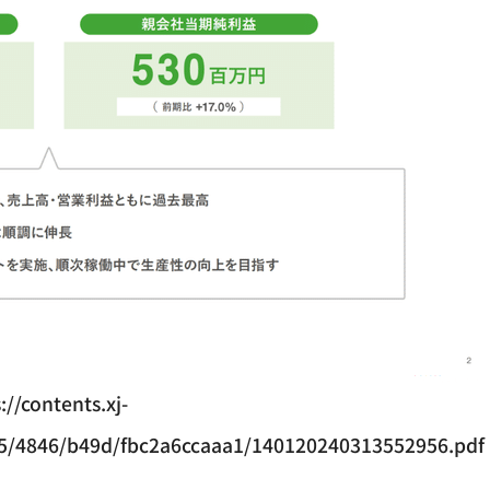
://contents.xj-
805/4846/b49d/fbc2a6ccaaa1/140120240313552956.pdf