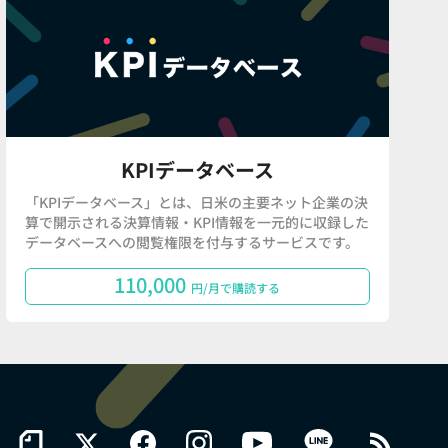
KPIデータベース
「KPIデータベース」とは、日米の主要ネット企業の決
算で開示される決算情報・KPI情報を一元的に収録した
データベースへの閲覧権限を付与するサービスです。
110,000
円/月で購読する