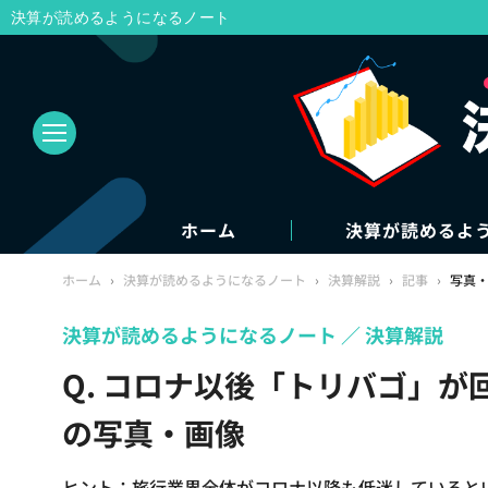
決算が読めるようになるノート
ホーム
決算が読めるよ
ホーム
›
決算が読めるようになるノート
›
決算解説
›
記事
›
写真
決算が読めるようになるノート
決算解説
Q. コロナ以後「トリバゴ」が
の写真・画像
ヒント：旅行業界全体がコロナ以降も低迷していると