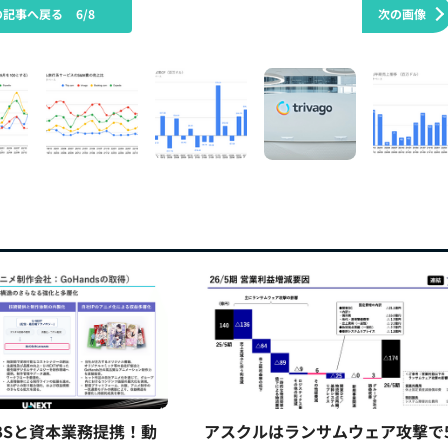
の記事へ戻る
6/8
次の画像
TBSと資本業務提携！動
アスクルはランサムウェア攻撃で5