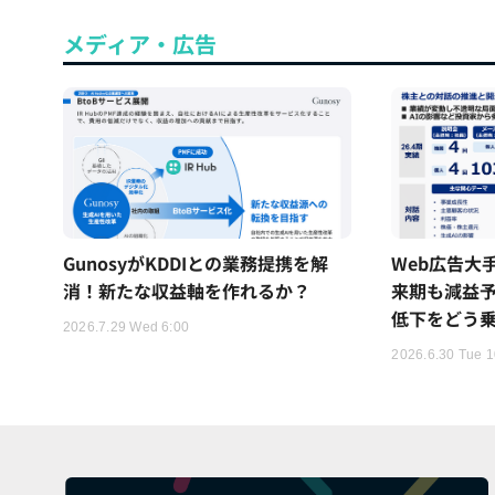
メディア・広告
GunosyがKDDIとの業務提携を解
Web広告大手「
消！新たな収益軸を作れるか？
来期も減益
低下をどう
2026.7.29 Wed 6:00
2026.6.30 Tue 1