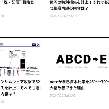
 "脱・配信" 戦略と
億円の特別損失を計上！それでも
む組織再編の内容は？
:00
2026.7.27 Mon 6:00
ンサムウェア攻撃で52
noteが自己資本比率を45%→70
損失を計上！それでも進
大幅改善できた理由
の内容は？
2026.7.25 Sat 6:00
6:00