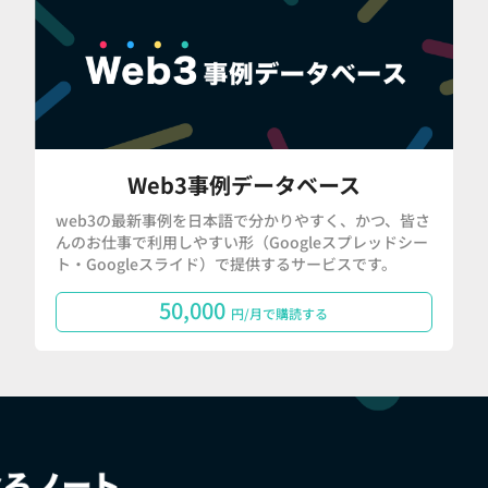
Web3事例データベース
web3の最新事例を日本語で分かりやすく、かつ、皆さ
んのお仕事で利用しやすい形（Googleスプレッドシー
ト・Googleスライド）で提供するサービスです。
50,000
円/月で購読する