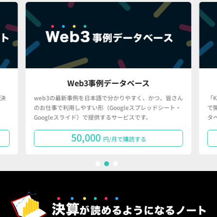
Web3事例データベース
決
web3の最新事例を日本語で分かりやすく、かつ、皆さん
「
のお仕事で利用しやすい形（Googleスプレッドシート・
で
Googleスライド）で提供するサービスです。
タ
50,000
円/月で購読する
1
2
3