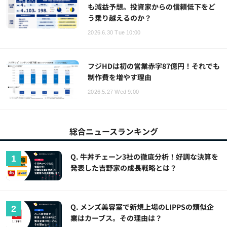
も減益予想。投資家からの信頼低下をど
う乗り越えるのか？
2026.6.30 Tue 10:00
フジHDは初の営業赤字87億円！それでも
制作費を増やす理由
2026.5.27 Wed 9:00
総合ニュースランキング
Q. 牛丼チェーン3社の徹底分析！好調な決算を
発表した吉野家の成長戦略とは？
Q. メンズ美容室で新規上場のLIPPSの類似企
業はカーブス。その理由は？