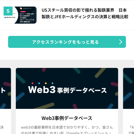
USスチール買収の影で揺れる製鉄業界 日本
製鉄とJFEホールディングスの決算と戦略比較
アクセスランキングをもっと見る
Web3事例データベース
決
web3の最新事例を日本語で分かりやすく、かつ、皆さん
「
のお仕事で利用しやすい形（Googleスプレッドシート・
で