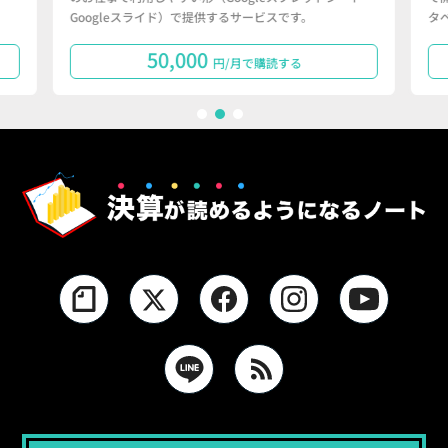
Googleスライド）で提供するサービスです。
タ
50,000
円/月で購読する
1
2
3