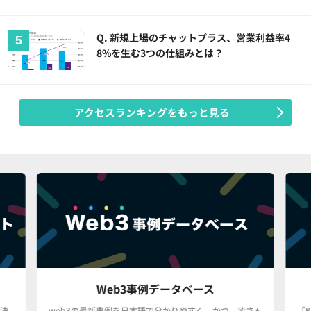
Q. 新規上場のチャットプラス、営業利益率4
8%を生む3つの仕組みとは？
アクセスランキングをもっと見る
Web3事例データベース
決
web3の最新事例を日本語で分かりやすく、かつ、皆さん
「