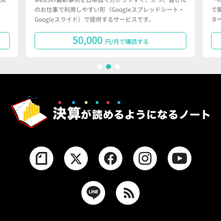
のお仕事で利用しやすい形（Googleスプレッドシート・
で
Googleスライド）で提供するサービスです。
タ
50,000
円/月で購読する
1
2
3