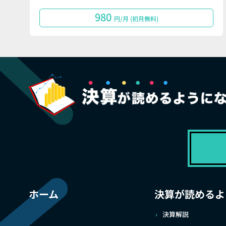
980
円/月 (初月無料)
ホーム
決算が読めるよ
決算解説