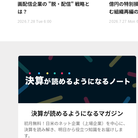
画配信企業の "脱・配信" 戦略と
億円の特別
は？
む組織再編
2026.7.28 Tue 6:00
2026.7.27 Mon 
決算が読めるようになるマガジン
初月無料！日米のネット企業（上場企業）を中心に、
決算を読み解き、明日から役立つ知識をお届けしま
す。