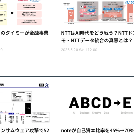
トのタイミーが金融事業
NTTはAI時代をどう戦う？NTTド
由
モ・NTTデータ統合の真意とは？
00
2026.5.20 Wed 12:00
ンサムウェア攻撃で52
noteが自己資本比率を45%→70