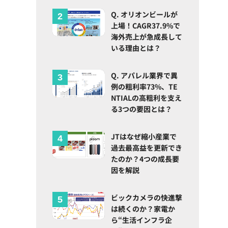
Q. オリオンビールが
上場！CAGR37.9%で
海外売上が急成長して
いる理由とは？
Q. アパレル業界で異
例の粗利率73%、TE
NTIALの高粗利を支え
る3つの要因とは？
JTはなぜ縮小産業で
過去最高益を更新でき
たのか？4つの成長要
因を解説
ビックカメラの快進撃
は続くのか？家電か
ら“生活インフラ企