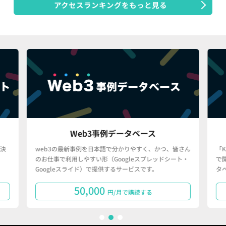
アクセスランキングをもっと見る
Web3事例データベース
決
web3の最新事例を日本語で分かりやすく、かつ、皆さん
「
のお仕事で利用しやすい形（Googleスプレッドシート・
で
Googleスライド）で提供するサービスです。
タ
50,000
円/月で購読する
1
2
3