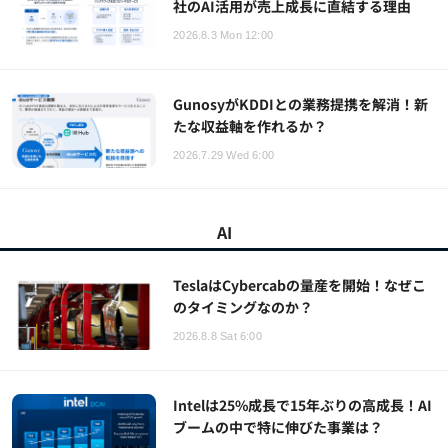
社のAI活用が売上成長に直結する理由
2026.8.3 Mon 12:00
GunosyがKDDIとの業務提携を解消！新
たな収益軸を作れるか？
2026.7.29 Wed 6:00
AI
TeslaはCybercabの量産を開始！なぜこ
のタイミングなのか？
2026.8.8 Sat 6:00
Intelは25%成長で15年ぶりの高成長！AI
ブームの中で特に伸びた事業は？