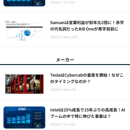
2026.8.7 Fri 6:00
Sansanは営業利益が前年比2倍に！赤字
の代名詞だったBill Oneが黒字目前に
2026.8.5 Wed 6:00
メーカー
TeslaはCybercabの量産を開始！なぜこ
のタイミングなのか？
2026.8.8 Sat 6:00
Intelは25%成長で15年ぶりの高成長！AI
ブームの中で特に伸びた事業は？
2026.8.7 Fri 6:00