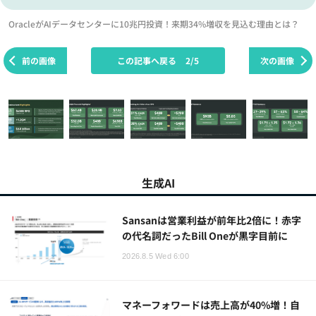
OracleがAIデータセンターに10兆円投資！来期34%増収を見込む理由とは？
前の画像
この記事へ戻る
2/5
次の画像
生成AI
Sansanは営業利益が前年比2倍に！赤字
の代名詞だったBill Oneが黒字目前に
2026.8.5 Wed 6:00
マネーフォワードは売上高が40%増！自