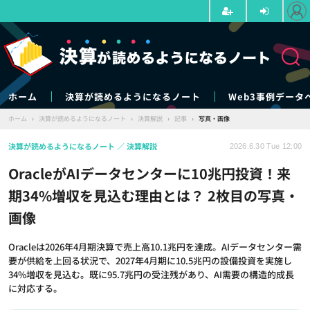
ホーム
決算が読めるようになるノート
Web3事例データ
ホーム
›
決算が読めるようになるノート
›
決算解説
›
記事
›
写真・画像
決算が読めるようになるノート
決算解説
2026.6.30 Tue 12:00
OracleがAIデータセンターに10兆円投資！来
期34%増収を見込む理由とは？ 2枚目の写真・
画像
Oracleは2026年4月期決算で売上高10.1兆円を達成。AIデータセンター需
要が供給を上回る状況で、2027年4月期に10.5兆円の設備投資を実施し
34%増収を見込む。既に95.7兆円の受注残があり、AI需要の構造的成長
に対応する。