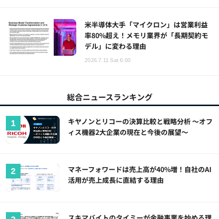
米半導体大手「マイクロン」は営業利益
率80%超え！メモリ業界が「長期契約モ
デル」に変わる理由
2026.7.11 Sat 6:00
総合ニュースランキング
キヤノンとリコーの決算比較と戦略分析 ～オフ
ィス機器2大企業の現在と今後の展望～
マネーフォワードは売上高が40%増！自社のAI
活用が売上成長に直結する理由
スキマバイトのタイミーが金融事業を始める理