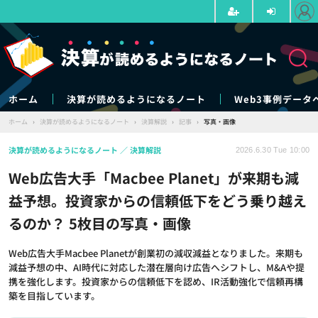
ホーム
決算が読めるようになるノート
Web3事例データ
ホーム
›
決算が読めるようになるノート
›
決算解説
›
記事
›
写真・画像
決算が読めるようになるノート
決算解説
2026.6.30 Tue 10:00
Web広告大手「Macbee Planet」が来期も減
益予想。投資家からの信頼低下をどう乗り越え
るのか？ 5枚目の写真・画像
Web広告大手Macbee Planetが創業初の減収減益となりました。来期も
減益予想の中、AI時代に対応した潜在層向け広告へシフトし、M&Aや提
携を強化します。投資家からの信頼低下を認め、IR活動強化で信頼再構
築を目指しています。