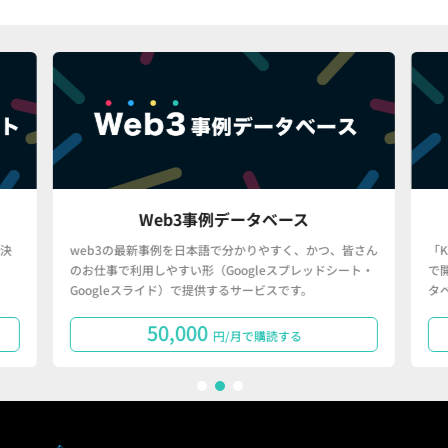
Web3事例データベース
決
web3の最新事例を日本語で分かりやすく、かつ、皆さん
「
のお仕事で利用しやすい形（Googleスプレッドシート・
で
Googleスライド）で提供するサービスです。
タ
50,000
円/月で購読する
1
2
3