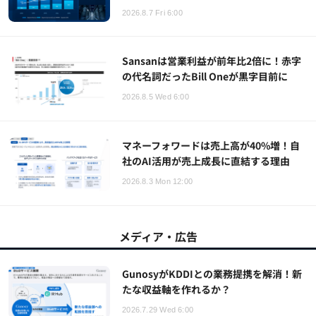
2026.8.7 Fri 6:00
Sansanは営業利益が前年比2倍に！赤字
の代名詞だったBill Oneが黒字目前に
2026.8.5 Wed 6:00
マネーフォワードは売上高が40%増！自
社のAI活用が売上成長に直結する理由
2026.8.3 Mon 12:00
メディア・広告
GunosyがKDDIとの業務提携を解消！新
たな収益軸を作れるか？
2026.7.29 Wed 6:00