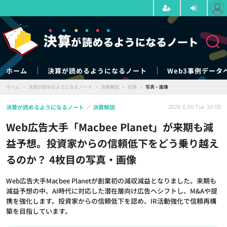
ホーム
決算が読めるようになるノート
Web3事例データ
ホーム
›
決算が読めるようになるノート
›
決算解説
›
記事
›
写真・画像
決算が読めるようになるノート
決算解説
2026.6.30 Tue 10:00
Web広告大手「Macbee Planet」が来期も減
益予想。投資家からの信頼低下をどう乗り越え
るのか？ 4枚目の写真・画像
Web広告大手Macbee Planetが創業初の減収減益となりました。来期も
減益予想の中、AI時代に対応した潜在層向け広告へシフトし、M&Aや提
携を強化します。投資家からの信頼低下を認め、IR活動強化で信頼再構
築を目指しています。