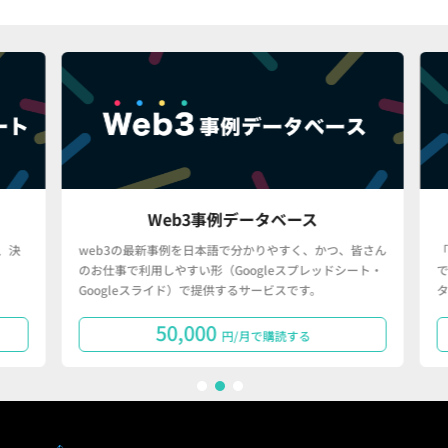
Web3事例データベース
決
web3の最新事例を日本語で分かりやすく、かつ、皆さん
「
のお仕事で利用しやすい形（Googleスプレッドシート・
で
Googleスライド）で提供するサービスです。
タ
50,000
円/月で購読する
1
2
3