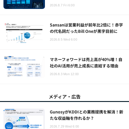
2026.8.7 Fri 6:00
Sansanは営業利益が前年比2倍に！赤字
の代名詞だったBill Oneが黒字目前に
2026.8.5 Wed 6:00
マネーフォワードは売上高が40%増！自
社のAI活用が売上成長に直結する理由
2026.8.3 Mon 12:00
メディア・広告
GunosyがKDDIとの業務提携を解消！新
たな収益軸を作れるか？
2026.7.29 Wed 6:00