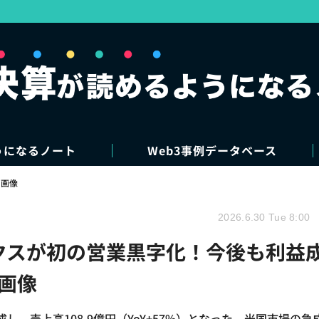
うになるノート
Web3事例データベース
・画像
2026.6.30 Tue 8:00
クスが初の営業黒字化！今後も利益
画像
し、売上高108.9億円（YoY+57%）となった。米国市場の急