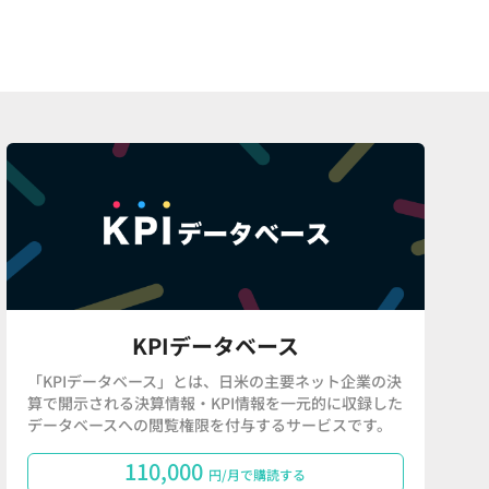
KPIデータベース
「KPIデータベース」とは、日米の主要ネット企業の決
算で開示される決算情報・KPI情報を一元的に収録した
データベースへの閲覧権限を付与するサービスです。
110,000
円/月で購読する