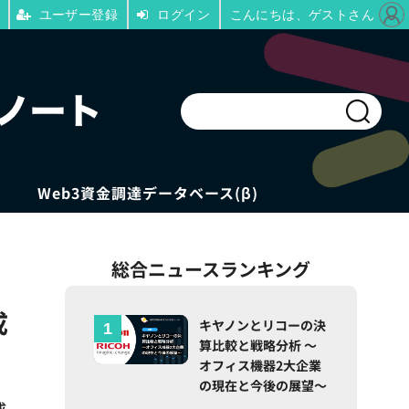
ユーザー登録
ログイン
こんにちは、ゲストさん
Web3資金調達データベース(β)
総合ニュースランキング
成
キヤノンとリコーの決
算比較と戦略分析 ～
オフィス機器2大企業
の現在と今後の展望～
成