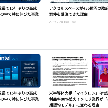
5%成長で15年ぶりの高成
アクセルスペースが436億円の政
ムの中で特に伸びた事業
案件を受注できた理由
2026.7.28 Tue 9:00
0
5%成長で15年ぶりの高成
米半導体大手「マイクロン」は営
ムの中で特に伸びた事業
利益率80%超え！メモリ業界が「
期契約モデル」に変わる理由