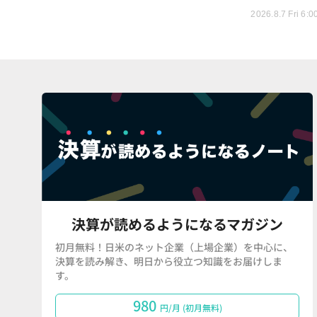
2026.8.7 Fri 6:0
決算が読めるようになるマガジン
初月無料！日米のネット企業（上場企業）を中心に、
決算を読み解き、明日から役立つ知識をお届けしま
す。
980
円/月 (初月無料)