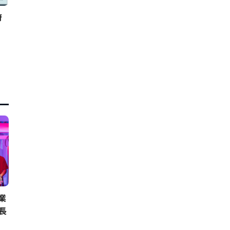
府
業
長