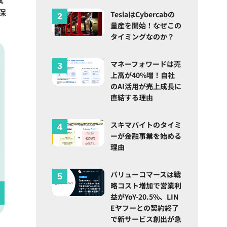
保
TeslaはCybercabの
量産を開始！なぜこの
タイミングなのか？
マネーフォワードは売
上高が40%増！自社
のAI活用が売上成長に
直結する理由
スキマバイトのタイミ
ーが金融事業を始める
理由
バリューコマースは戦
略コスト増加で営業利
益がYoY-20.5%、LIN
Eヤフーとの契約終了
で新サービス創出が急