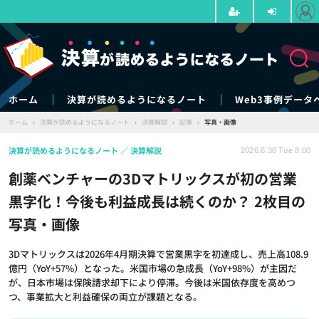
ホーム
決算が読めるようになるノート
Web3事例データ
ホーム
›
決算が読めるようになるノート
›
決算解説
›
記事
›
写真・画像
決算が読めるようになるノート
決算解説
2026.6.30 Tue 8:00
創薬ベンチャーの3Dマトリックスが初の営業
黒字化！今後も利益成長は続くのか？ 2枚目の
写真・画像
3Dマトリックスは2026年4月期決算で営業黒字を初達成し、売上高108.9
億円（YoY+57%）となった。米国市場の急成長（YoY+98%）が主因だ
が、日本市場は保険請求却下により停滞。今後は米国依存度を高めつ
つ、事業拡大と利益確保の両立が課題となる。