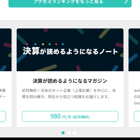
アクセスランキングをもっと見る
決算が読めるようになるマガジン
算
初月無料！日米のネット企業（上場企業）を中心に、決
web
ー
算を読み解き、明日から役立つ知識をお届けします。
のお仕
Goo
980
円/月 (初月無料)
1
2
3