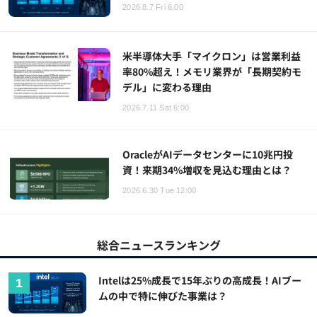
2026.8.7 Fri 6:00
米半導体大手「マイクロン」は営業利益
率80%超え！メモリ業界が「長期契約モ
デル」に変わる理由
2026.7.11 Sat 6:00
OracleがAIデータセンターに10兆円投
資！来期34%増収を見込む理由とは？
2026.6.30 Tue 12:00
総合ニュースランキング
Intelは25%成長で15年ぶりの高成長！AIブー
ムの中で特に伸びた事業は？