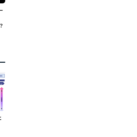
ー
？
ヒ