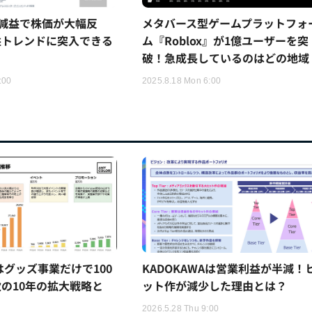
収減益で株価が大幅反
メタバース型ゲームプラットフォ
益トレンドに突入できる
ム『Roblox』が1億ユーザーを突
破！急成長しているのはどの地域
:00
2025.8.18 Mon 6:00
Rはグッズ事業だけで100
KADOKAWAは営業利益が半減！
の10年の拡大戦略と
ット作が減少した理由とは？
2026.5.28 Thu 9:00