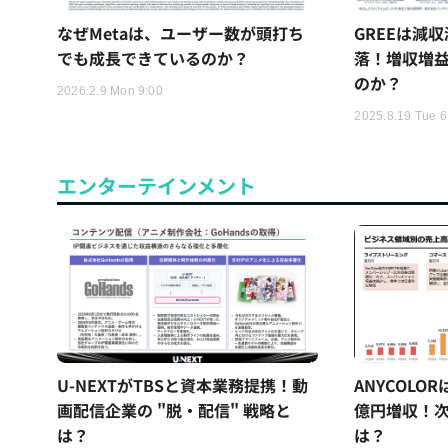
なぜMetaは、ユーザー数が頭打ち
GREEは減
でも成長できているのか？
落！増収増
のか？
2026.2.9 Mon 9:00
2025.8.19 Tue 6
エンターテインメント
U-NEXTがTBSと資本業務提携！動
ANYCOLO
画配信企業の "脱・配信" 戦略と
億円増収！次
は？
は？