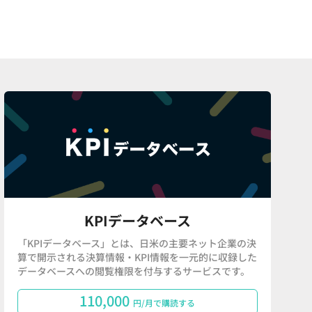
KPIデータベース
「KPIデータベース」とは、日米の主要ネット企業の決
算で開示される決算情報・KPI情報を一元的に収録した
データベースへの閲覧権限を付与するサービスです。
110,000
円/月で購読する