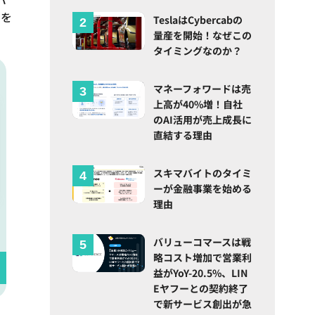
ムを
TeslaはCybercabの
量産を開始！なぜこの
タイミングなのか？
マネーフォワードは売
上高が40%増！自社
のAI活用が売上成長に
直結する理由
スキマバイトのタイミ
ーが金融事業を始める
理由
バリューコマースは戦
略コスト増加で営業利
益がYoY-20.5%、LIN
Eヤフーとの契約終了
で新サービス創出が急