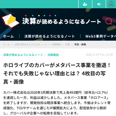
ホーム
決算が読めるようになるノート
Web3事例データ
ホーム
›
決算が読めるようになるノート
›
決算解説
›
記事
›
写真・画像
決算が読めるようになるノート
決算解説
2026.5.28 Thu 12:00
ホロライブのカバーがメタバース事業を撤退！
それでも失敗じゃない理由とは？ 4枚目の写
真・画像
カバー株式会社は2026年3月期決算で売上高493億円（前年比+13.7%）
を達成した一方、利益は減少しました。メタバース事業「ホロアース」
を終了しますが、開発技術は既存事業へ統合します。今後はタレント育
成強化、TCGやゲームを通じたIP展開拡大により、配信依存から脱却
し、グローバルIP企業への転換を目指しています。