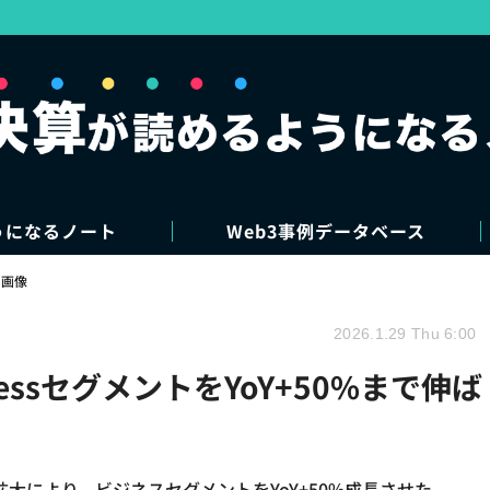
うになるノート
Web3事例データベース
・画像
2026.1.29 Thu 6:00
essセグメントをYoY+50%まで伸ば
大により、ビジネスセグメントをYoY+50%成長させた。