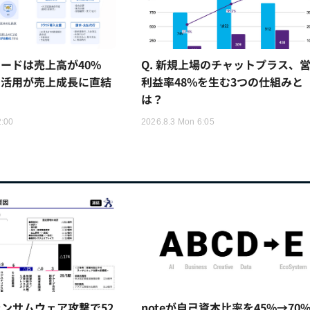
ードは売上高が40%
Q. 新規上場のチャットプラス、
I活用が売上成長に直結
利益率48%を生む3つの仕組みと
は？
2:00
2026.8.3 Mon 6:05
ンサムウェア攻撃で52
noteが自己資本比率を45%→70