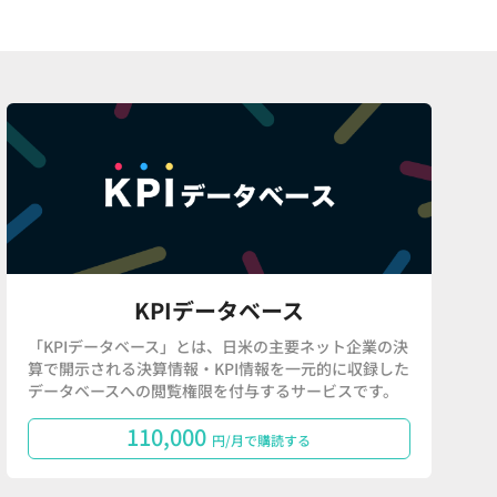
KPIデータベース
「KPIデータベース」とは、日米の主要ネット企業の決
算で開示される決算情報・KPI情報を一元的に収録した
データベースへの閲覧権限を付与するサービスです。
110,000
円/月で購読する