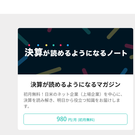
決算が読めるようになるマガジン
初月無料！日米のネット企業（上場企業）を中心に、
決算を読み解き、明日から役立つ知識をお届けしま
す。
980
円/月 (初月無料)