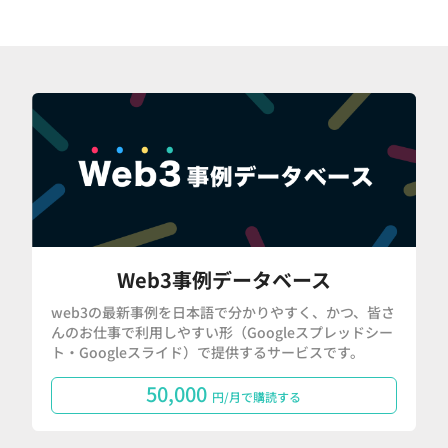
Web3事例データベース
web3の最新事例を日本語で分かりやすく、かつ、皆さ
んのお仕事で利用しやすい形（Googleスプレッドシー
ト・Googleスライド）で提供するサービスです。
50,000
円/月で購読する