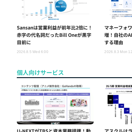
Sansanは営業利益が前年比2倍に！
マネーフォワ
赤字の代名詞だったBill Oneが黒字
増！自社のA
目前に
する理由
2026.8.5 Wed 6:00
2026.8.3 Mon 1
個人向けサービス
U-NEXTがTBSと資本業務提携！動
アスクルはラ