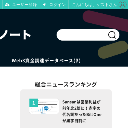
ユーザー登録
ログイン
こんにちは、ゲストさん
Web3資金調達データベース(β)
総合ニュースランキング
Sansanは営業利益が
前年比2倍に！赤字の
代名詞だったBill One
が黒字目前に