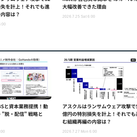
損失を計上！それでも進
大幅改善できた理由
の内容は？
2026.7.25 Sat 6:00
6:00
TBSと資本業務提携！動
アスクルはランサムウェア攻撃で5
 "脱・配信" 戦略と
億円の特別損失を計上！それでも
む組織再編の内容は？
:00
2026.7.27 Mon 6:00