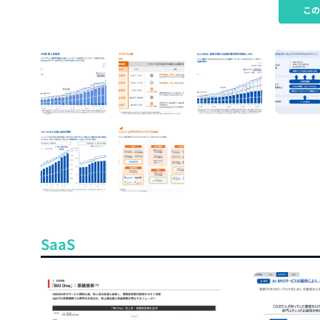
こ
SaaS