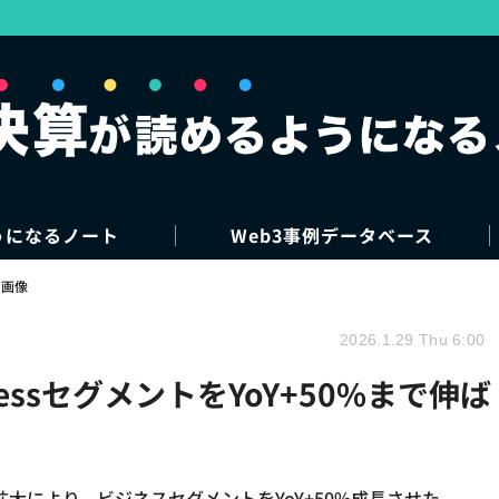
うになるノート
Web3事例データベース
・画像
2026.1.29 Thu 6:00
essセグメントをYoY+50%まで伸ば
大により、ビジネスセグメントをYoY+50%成長させた。