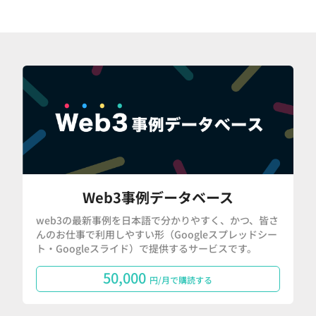
Web3事例データベース
web3の最新事例を日本語で分かりやすく、かつ、皆さ
んのお仕事で利用しやすい形（Googleスプレッドシー
ト・Googleスライド）で提供するサービスです。
50,000
円/月で購読する