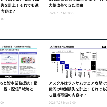
損失を計上！それでも進
大幅改善できた理由
の内容は？
2026.7.25 Sat 6:00
6:00
TBSと資本業務提携！動
アスクルはランサムウェア攻撃で5
 "脱・配信" 戦略と
億円の特別損失を計上！それでも
む組織再編の内容は？
:00
2026.7.27 Mon 6:00