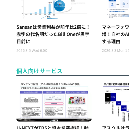
Sansanは営業利益が前年比2倍に！
マネーフォワ
赤字の代名詞だったBill Oneが黒字
増！自社のA
目前に
する理由
2026.8.5 Wed 6:00
2026.8.3 Mon 1
個人向けサービス
U-NEXTがTBSと資本業務提携！動
アスクルはラ