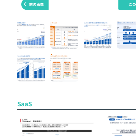
前の画像
こ
SaaS