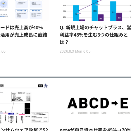
ードは売上高が40%
Q. 新規上場のチャットプラス、
I活用が売上成長に直結
利益率48%を生む3つの仕組みと
は？
2:00
2026.8.3 Mon 6:05
ンサムウェア攻撃で52
noteが自己資本比率を45%→70