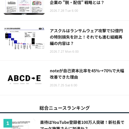
企業の "脱・配信" 戦略とは？
2026.7.28 Tue 6:00
アスクルはランサムウェア攻撃で52億円
の特別損失を計上！それでも進む組織再
編の内容は？
2026.7.27 Mon 6:00
noteが自己資本比率を45%→70%で大幅
改善できた理由
2026.7.25 Sat 6:00
総合ニュースランキング
楽待はYouTube登録者100万人突破！新社長で
マーケ施策さらに加速か？