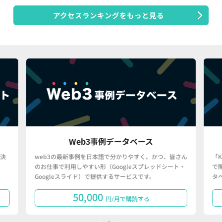
アクセスランキングをもっと見る
Web3事例データベース
決
web3の最新事例を日本語で分かりやすく、かつ、皆さん
「
のお仕事で利用しやすい形（Googleスプレッドシート・
で
Googleスライド）で提供するサービスです。
タ
50,000
円/月で購読する