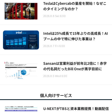
TeslaはCybercabの量産を開始！なぜこ
のタイミングなのか？
2026.8.8 Sat 6:00
Intelは25%成長で15年ぶりの高成長！AI
ブームの中で特に伸びた事業は？
2026.8.7 Fri 6:00
Sansanは営業利益が前年比2倍に！赤字
の代名詞だったBill Oneが黒字目前に
2026.8.5 Wed 6:00
個人向けサービス
U-NEXTがTBSと資本業務提携！動画配信