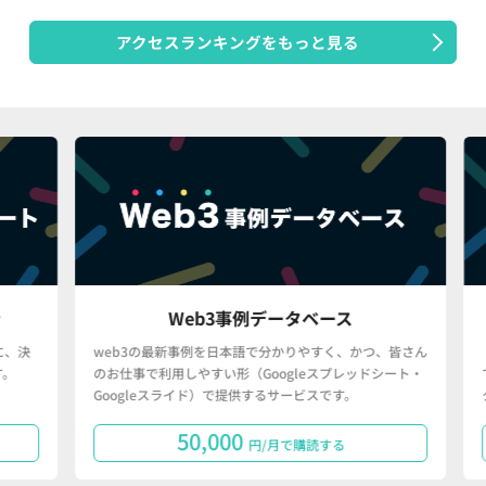
アクセスランキングをもっと見る
Web3事例データベース
決
web3の最新事例を日本語で分かりやすく、かつ、皆さん
「
のお仕事で利用しやすい形（Googleスプレッドシート・
で
Googleスライド）で提供するサービスです。
タ
50,000
円/月で購読する