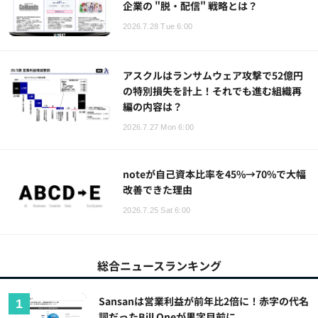
企業の "脱・配信" 戦略とは？
2026.7.28 Tue 6:00
アスクルはランサムウェア攻撃で52億円
の特別損失を計上！それでも進む組織再
編の内容は？
2026.7.27 Mon 6:00
noteが自己資本比率を45%→70%で大幅
改善できた理由
2026.7.25 Sat 6:00
総合ニュースランキング
Sansanは営業利益が前年比2倍に！赤字の代名
詞だったBill Oneが黒字目前に