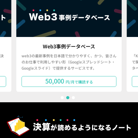
Web3事例データベース
決
web3の最新事例を日本語で分かりやすく、かつ、皆さん
「
のお仕事で利用しやすい形（Googleスプレッドシート・
で
Googleスライド）で提供するサービスです。
タ
50,000
円/月で購読する
1
2
3