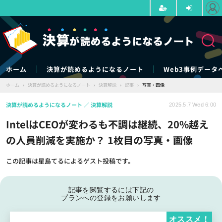
ホーム
決算が読めるようになるノート
Web3事例データ
ホーム
›
決算が読めるようになるノート
›
決算解説
›
記事
›
写真・画像
決算が読めるようになるノート
決算解説
2025.5.7 Wed 6:00
IntelはCEOが変わるも不調は継続、20%越え
の人員削減を実施か？ 1枚目の写真・画像
この記事は星島てるによるゲスト投稿です。
記事を閲覧するには下記の
プランへの登録をお願いします
オススメ！