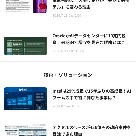
率80%超え！メモリ業界が「長期契約モ
デル」に変わる理由
2026.7.11 Sat 6:00
OracleがAIデータセンターに10兆円投
資！来期34%増収を見込む理由とは？
2026.6.30 Tue 12:00
技術・ソリューション
Intelは25%成長で15年ぶりの高成長！AI
ブームの中で特に伸びた事業は？
2026.8.7 Fri 6:00
アクセルスペースが436億円の政府案件を
受注できた理由