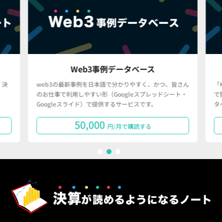
Web3事例データベース
決
web3の最新事例を日本語で分かりやすく、かつ、皆さん
「
のお仕事で利用しやすい形（Googleスプレッドシート・
で
Googleスライド）で提供するサービスです。
タ
50,000
円/月で購読する
1
2
3